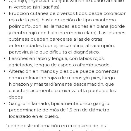
Ojo rojo, (inyección conjuntival) sin exudado amarillo
ni verdoso (sin lagañas).
Erupción cutánea de diversos tipos, desde coloración
roja de la piel, hasta erupción de tipo exantema
polimorfo, con las llamadas lesiones en diana (borde
y centro rojo con halo intermedio claro). Las lesiones
cutáneas pueden parecerse a las de otras
enfermedades (por ej: escarlatina, al sarampión,
parvovirus) lo que dificulta el diagnóstico.
Lesiones en labio y lengua, con labios rojos,
agrietados, lengua de aspecto aframbuesado.
Alteración en manos y pies que puede comenzar
como coloracion rojiza de manos y/o pies, luego
hichazon y más tardíamente descamación, que
característicamente comienza el la punta de los
dedos.
Ganglio inflamado, típicamente único ganglio
predominante de más de 1,5 cm de diámetro
localizado en el cuello.
Puede existir inflamación en cualquiera de los