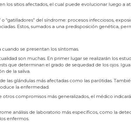
n los sitios afectados, el cual puede evolucionar luego a atr
 o “gatilladores” del síndrome: procesos infecciosos, expo
ociadas. Estos, sumados a una predisposición genética, pe
sta cuando se presentan los síntomas.
tualidad son muchas. En primer lugar se realizarán los est
ests que determinan el grado de sequedad de los ojos. Igua
n de la saliva.
de las glándulas más afectadas como las parótidas. Tambié
produce la enfermedad.
e otros compromisos más generalizados, el médico indicará
rome análisis de laboratorio más específicos, como la detec
los enfermos.