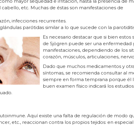
como mayor sequedad e irritación, hasta la presencia de 
el cabello, etc. Muchas de éstas son manifestaciones de
azón, infecciones recurrentes.
ándulas parótidas similar a lo que sucede con la parotiditis
Es necesario destacar que si bien estos
de Sjögren puede ser una enfermedad g
manifestaciones, dependiendo de los si
corazón, músculos, articulaciones, nervio
Dado que muchos medicamentos y otra
síntomas, se recomienda consultar al m
siempre en forma temprana porque él l
buen examen físico indicará los estudios
uado.
toinmune. Aquí existe una falta de regulación de modo qu
r, etc., reaccionan contra los propios tejidos: en especia