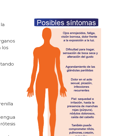
la
rganos
 los
ntando
enilla
 lengua
rótesis