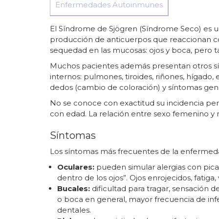
Enfermedades Autoinmunes
El Síndrome de Sjögren (Síndrome Seco) es u
producción de anticuerpos que reaccionan con
sequedad en las mucosas: ojos y boca, pero tamb
Muchos pacientes además presentan otros s
internos: pulmones, tiroides, riñones, hígado, 
dedos (cambio de coloración) y síntomas gene
No se conoce con exactitud su incidencia pe
con edad. La relación entre sexo femenino y m
Síntomas
Los síntomas más frecuentes de la enfermed
Oculares:
pueden simular alergias con picaz
dentro de los ojos”. Ojos enrojecidos, fatiga, 
Bucales:
dificultad para tragar, sensación 
o boca en general, mayor frecuencia de infe
dentales.