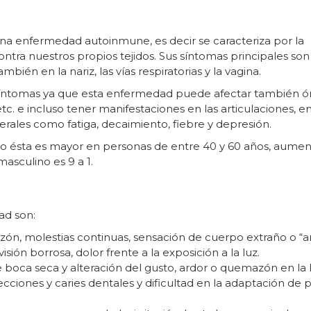
na enfermedad autoinmune, es decir se caracteriza por la
tra nuestros propios tejidos. Sus síntomas principales son 
ién en la nariz, las vías respiratorias y la vagina.
íntomas ya que esta enfermedad puede afectar también ó
etc. e incluso tener manifestaciones en las articulaciones, en
rales como fatiga, decaimiento, fiebre y depresión.
ro ésta es mayor en personas de entre 40 y 60 años, aume
asculino es 9 a 1.
ad son:
ón, molestias continuas, sensación de cuerpo extraño o “ar
visión borrosa, dolor frente a la exposición a la luz.
de boca seca y alteración del gusto, ardor o quemazón en la
cciones y caries dentales y dificultad en la adaptación de p