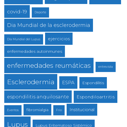
covid-19
Deporte
Dia Mundial de la esclerodermia
ejercicios
Día Mundial del Lupus
enfermedades autoinmunes
enfermedades reumáticas
entrevista
Esclerodermia
ESPA
Espondilitis
espondilitis anquilosante
Espondiloartritis
Institucional
fibromialgia
Eventos
Frio
Lupus
Lupus Eritematoso Sistémico