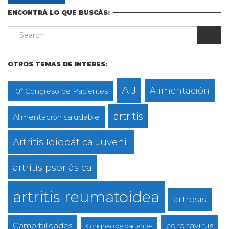
ENCONTRÁ LO QUE BUSCÁS:
OTROS TEMAS DE INTERÉS:
AIJ
Alimentación
10º Congreso de Pacientes
artritis
Alimentación saludable
Artritis Idiopática Juvenil
artritis psoriásica
artritis reumatoidea
artrosis
coronavirus
Comorbilidades
Congreso de pacientes