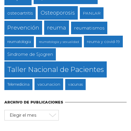
Osteoporosis
osteoartritis
PANLAR
reuma
Prevención
reumatismos
reuma y covid-19
reumatologia
reumatologia y sexualidad
Sindrome de Sjogren
Taller Nacional de Pacientes
vacunacion
Telemedicina
vacunas
ARCHIVO DE PUBLICACIONES
Archivo
de
publicaciones