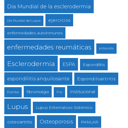
Dia Mundial de la esclerodermia
ejercicios
Día Mundial del Lupus
enfermedades autoinmunes
enfermedades reumáticas
entrevista
Esclerodermia
ESPA
Espondilitis
espondilitis anquilosante
Espondiloartritis
Institucional
fibromialgia
Eventos
Frio
Lupus
Lupus Eritematoso Sistémico
Osteoporosis
osteoartritis
PANLAR