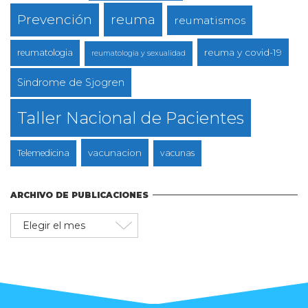
reuma
Prevención
reumatismos
reuma y covid-19
reumatologia
reumatologia y sexualidad
Sindrome de Sjogren
Taller Nacional de Pacientes
vacunacion
Telemedicina
vacunas
ARCHIVO DE PUBLICACIONES
Archivo
de
publicaciones