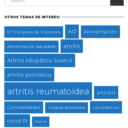
OTROS TEMAS DE INTERÉS:
AIJ
Alimentación
10º Congreso de Pacientes
artritis
Alimentación saludable
Artritis Idiopática Juvenil
artritis psoriásica
artritis reumatoidea
artrosis
coronavirus
Comorbilidades
Congreso de pacientes
covid-19
Deporte