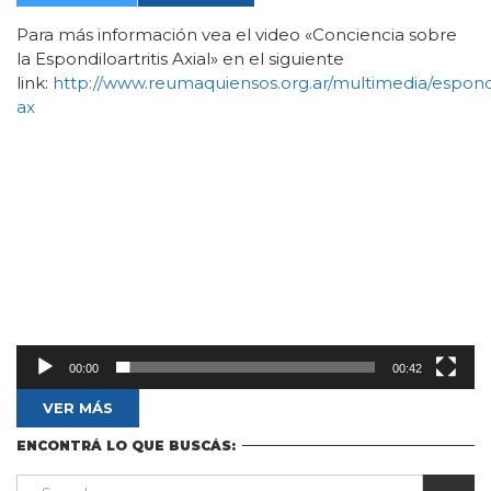
Para más información vea el video «Conciencia sobre
la Espondiloartritis Axial» en el siguiente
link:
http://www.reumaquiensos.org.ar/multimedia/espondil
ax
Reproductor
de
vídeo
00:00
00:42
VER MÁS
ENCONTRÁ LO QUE BUSCÁS: