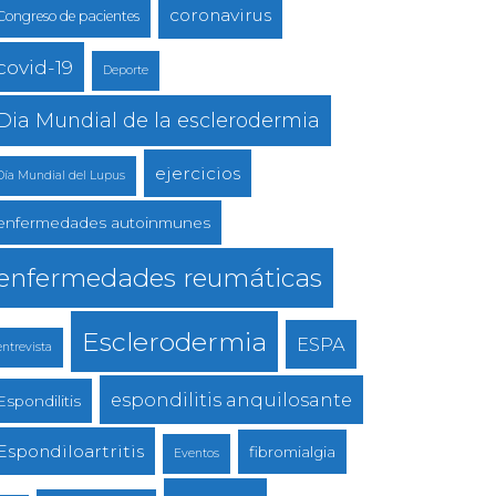
coronavirus
Congreso de pacientes
covid-19
Deporte
Dia Mundial de la esclerodermia
ejercicios
Día Mundial del Lupus
enfermedades autoinmunes
enfermedades reumáticas
Esclerodermia
ESPA
entrevista
espondilitis anquilosante
Espondilitis
Espondiloartritis
fibromialgia
Eventos