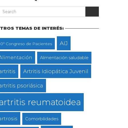
TROS TEMAS DE INTERÉS:
AIJ
10º Congreso de Pacientes
Alimentación
Alimentación saludable
artritis
Artritis Idiopática Juvenil
artritis psoriásica
artritis reumatoidea
artrosis
Comorbilidades