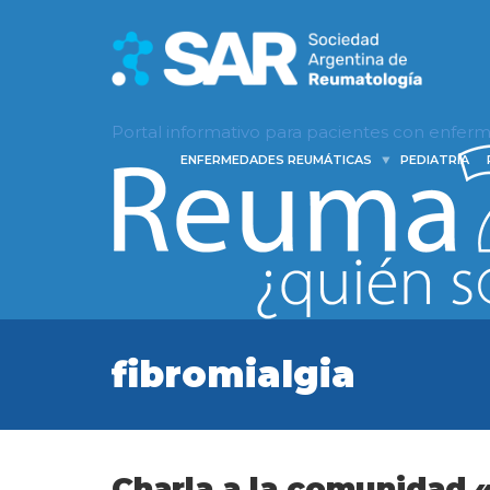
Portal informativo para pacientes con enfe
ENFERMEDADES REUMÁTICAS
PEDIATRÍA
fibromialgia
Charla a la comunidad