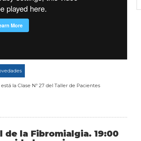
A
d
p
ovedades
i está la Clase Nº 27 del Taller de Pacientes
 de la Fibromialgia. 19:00