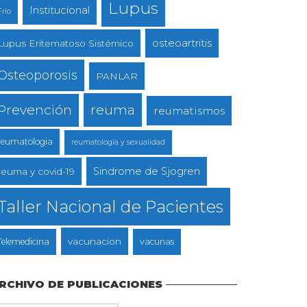
Lupus
Institucional
Frio
osteoartritis
Lupus Eritematoso Sistémico
Osteoporosis
PANLAR
reuma
Prevención
reumatismos
reumatologia
reumatologia y sexualidad
Sindrome de Sjogren
reuma y covid-19
Taller Nacional de Pacientes
vacunacion
Telemedicina
vacunas
RCHIVO DE PUBLICACIONES