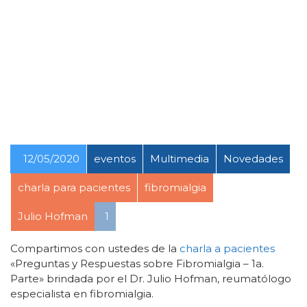
12/05/2020
eventos
Multimedia
Novedades
charla para pacientes
fibromialgia
Julio Hofman
1
Compartimos con ustedes de la
charla a pacientes
«Preguntas y Respuestas sobre Fibromialgia – 1a.
Parte» brindada por el Dr. Julio Hofman, reumatólogo
especialista en fibromialgia.