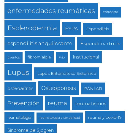
enfermedades reumáticas
entrevista
Esclerodermia
ESPA
Espondilitis
espondilitis anquilosante
Espondiloartritis
Institucional
fibromialgia
Eventos
Frio
Lupus
Lupus Eritematoso Sistémico
Osteoporosis
osteoartritis
PANLAR
reuma
Prevención
reumatismos
reuma y covid-19
reumatologia
reumatologia y sexualidad
Sindrome de Sjogren