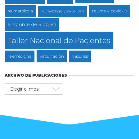
reuma y covid-19
reumatologia
reumatologia y sexualidad
Sindrome de Sjogren
Taller Nacional de Pacientes
vacunacion
Telemedicina
vacunas
ARCHIVO DE PUBLICACIONES
Archivo
de
publicaciones