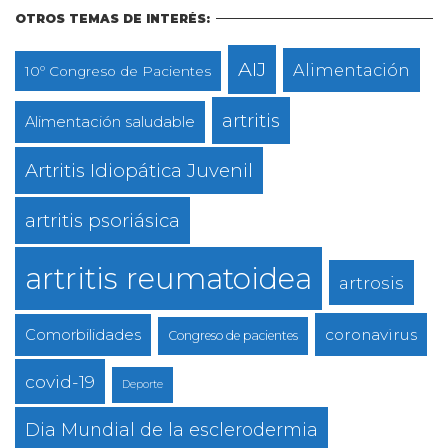
OTROS TEMAS DE INTERÉS:
AIJ
Alimentación
10º Congreso de Pacientes
artritis
Alimentación saludable
Artritis Idiopática Juvenil
artritis psoriásica
artritis reumatoidea
artrosis
coronavirus
Comorbilidades
Congreso de pacientes
covid-19
Deporte
Dia Mundial de la esclerodermia