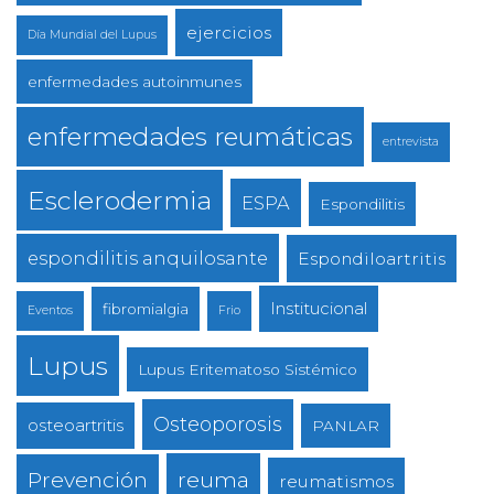
ejercicios
Día Mundial del Lupus
enfermedades autoinmunes
enfermedades reumáticas
entrevista
Esclerodermia
ESPA
Espondilitis
espondilitis anquilosante
Espondiloartritis
Institucional
fibromialgia
Eventos
Frio
Lupus
Lupus Eritematoso Sistémico
Osteoporosis
osteoartritis
PANLAR
reuma
Prevención
reumatismos