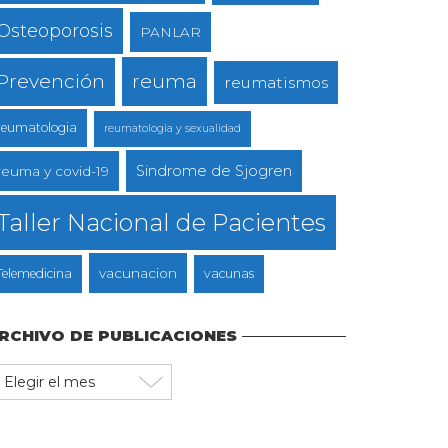
Osteoporosis
PANLAR
reuma
Prevención
reumatismos
reumatologia
reumatologia y sexualidad
Sindrome de Sjogren
reuma y covid-19
Taller Nacional de Pacientes
vacunacion
Telemedicina
vacunas
RCHIVO DE PUBLICACIONES
rchivo
e
ublicaciones