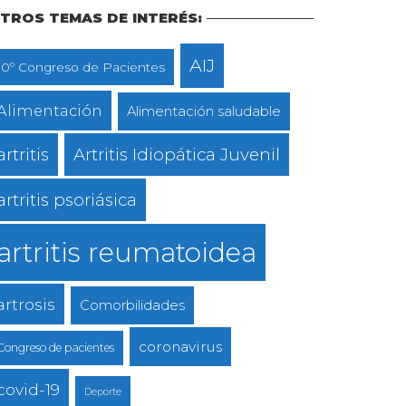
TROS TEMAS DE INTERÉS:
AIJ
10º Congreso de Pacientes
Alimentación
Alimentación saludable
artritis
Artritis Idiopática Juvenil
artritis psoriásica
artritis reumatoidea
artrosis
Comorbilidades
coronavirus
Congreso de pacientes
covid-19
Deporte