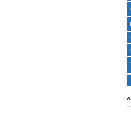
A
A
d
p