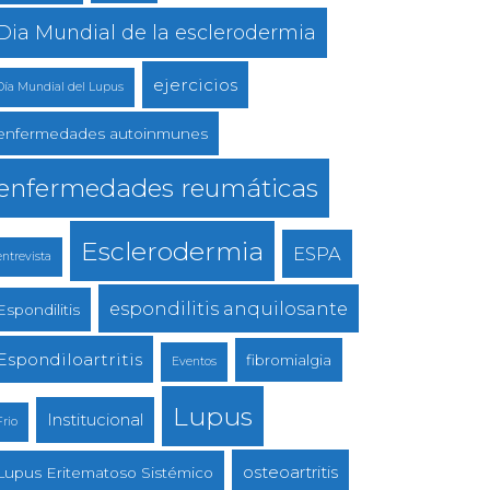
Dia Mundial de la esclerodermia
ejercicios
Día Mundial del Lupus
enfermedades autoinmunes
enfermedades reumáticas
Esclerodermia
ESPA
entrevista
espondilitis anquilosante
Espondilitis
Espondiloartritis
fibromialgia
Eventos
Lupus
Institucional
Frio
osteoartritis
Lupus Eritematoso Sistémico