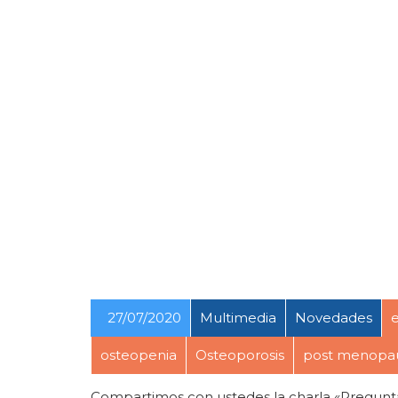
27/07/2020
Multimedia
Novedades
osteopenia
Osteoporosis
post menopau
Compartimos con ustedes la charla «Pregunt