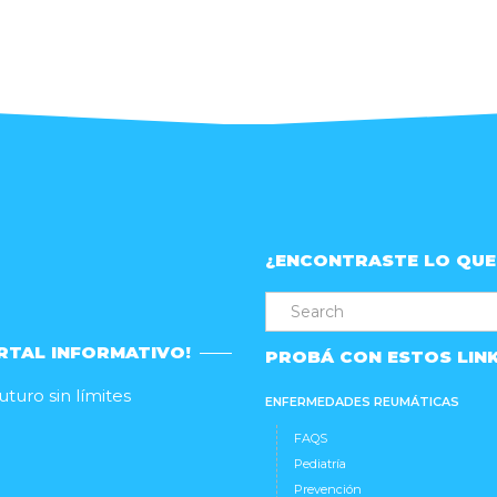
¿ENCONTRASTE LO QUE
RTAL INFORMATIVO!
PROBÁ CON ESTOS LIN
turo sin límites
ENFERMEDADES REUMÁTICAS
FAQS
Pediatría
Prevención