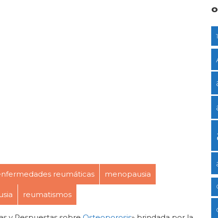
O
enfermedades reumáticas
menopausia
sia
reumatismos
as y Respuestas sobre
Osteoporosis
» brindada por la