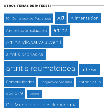
OTROS TEMAS DE INTERÉS:
AIJ
Alimentación
10º Congreso de Pacientes
artritis
Alimentación saludable
Artritis Idiopática Juvenil
artritis psoriásica
artritis reumatoidea
artrosis
coronavirus
Comorbilidades
Congreso de pacientes
covid-19
Deporte
Dia Mundial de la esclerodermia