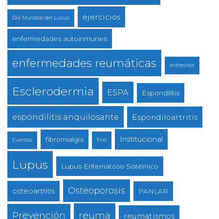
ejercicios
Día Mundial del Lupus
enfermedades autoinmunes
enfermedades reumáticas
entrevista
Esclerodermia
ESPA
Espondilitis
espondilitis anquilosante
Espondiloartritis
Institucional
fibromialgia
Eventos
Frio
Lupus
Lupus Eritematoso Sistémico
Osteoporosis
osteoartritis
PANLAR
reuma
Prevención
reumatismos