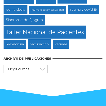
reuma y covid-19
reumatologia
reumatologia y sexualidad
Sindrome de Sjogren
Taller Nacional de Pacientes
vacunacion
Telemedicina
vacunas
ARCHIVO DE PUBLICACIONES
Archivo
de
publicaciones