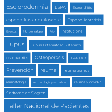
Esclerodermia
ESPA
Espondilitis
espondilitis anquilosante
Espondiloartritis
Institucional
fibromialgia
Eventos
Frio
Lupus
Lupus Eritematoso Sistémico
Osteoporosis
osteoartritis
PANLAR
reuma
Prevención
reumatismos
reuma y covid-19
reumatologia
reumatologia y sexualidad
Sindrome de Sjogren
Taller Nacional de Pacientes