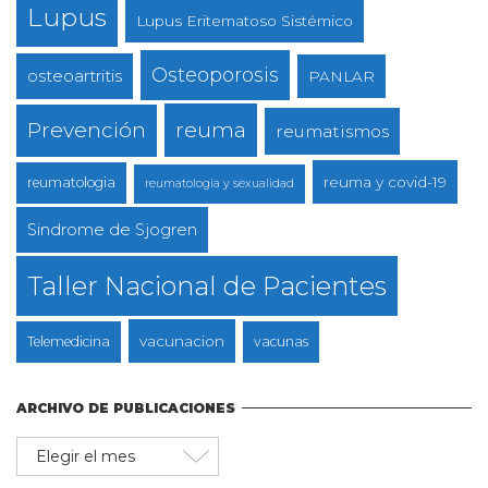
Lupus
Lupus Eritematoso Sistémico
Osteoporosis
osteoartritis
PANLAR
reuma
Prevención
reumatismos
reuma y covid-19
reumatologia
reumatologia y sexualidad
Sindrome de Sjogren
Taller Nacional de Pacientes
vacunacion
Telemedicina
vacunas
ARCHIVO DE PUBLICACIONES
Archivo
de