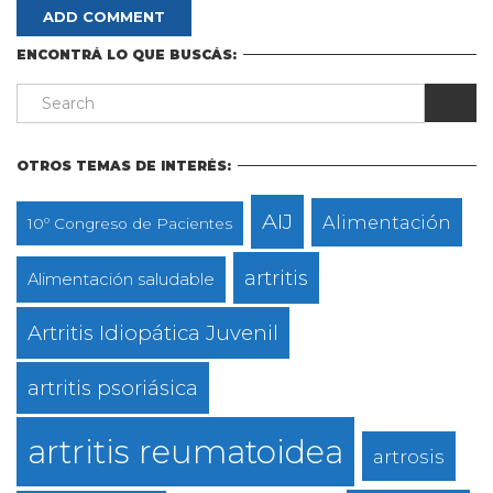
ENCONTRÁ LO QUE BUSCÁS:
OTROS TEMAS DE INTERÉS:
AIJ
Alimentación
10º Congreso de Pacientes
artritis
Alimentación saludable
Artritis Idiopática Juvenil
artritis psoriásica
artritis reumatoidea
artrosis