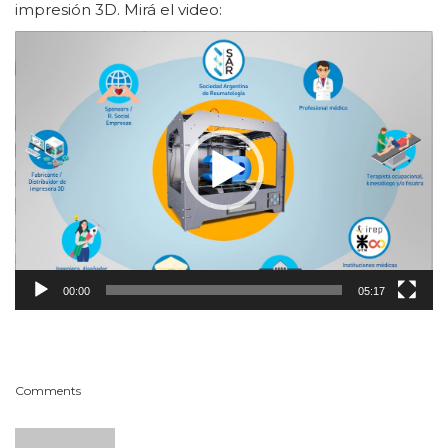
impresión 3D. Mirá el video:
Reproductor
de
vídeo
00:00
05:17
Comments