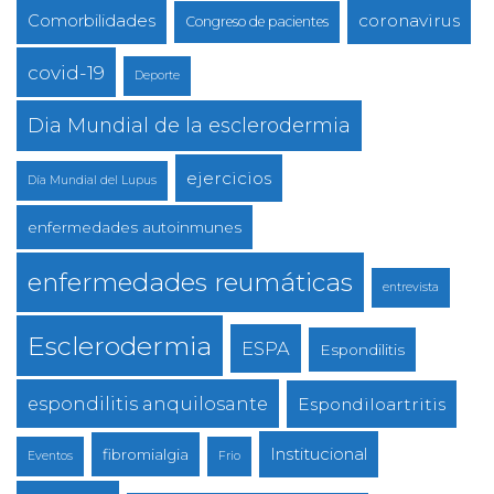
coronavirus
Comorbilidades
Congreso de pacientes
covid-19
Deporte
Dia Mundial de la esclerodermia
ejercicios
Día Mundial del Lupus
enfermedades autoinmunes
enfermedades reumáticas
entrevista
Esclerodermia
ESPA
Espondilitis
espondilitis anquilosante
Espondiloartritis
Institucional
fibromialgia
Eventos
Frio