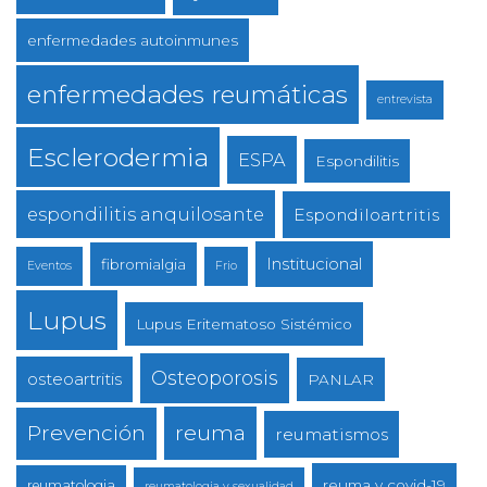
enfermedades autoinmunes
enfermedades reumáticas
entrevista
Esclerodermia
ESPA
Espondilitis
espondilitis anquilosante
Espondiloartritis
Institucional
fibromialgia
Eventos
Frio
Lupus
Lupus Eritematoso Sistémico
Osteoporosis
osteoartritis
PANLAR
reuma
Prevención
reumatismos
reuma y covid-19
reumatologia
reumatologia y sexualidad