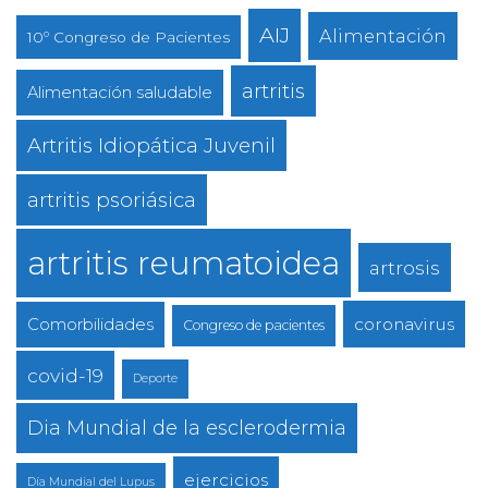
AIJ
Alimentación
10º Congreso de Pacientes
artritis
Alimentación saludable
Artritis Idiopática Juvenil
artritis psoriásica
artritis reumatoidea
artrosis
coronavirus
Comorbilidades
Congreso de pacientes
covid-19
Deporte
Dia Mundial de la esclerodermia
ejercicios
Día Mundial del Lupus