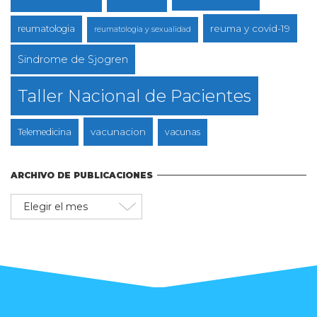
reuma y covid-19
reumatologia
reumatologia y sexualidad
Sindrome de Sjogren
Taller Nacional de Pacientes
vacunacion
Telemedicina
vacunas
ARCHIVO DE PUBLICACIONES
Archivo
de
publicaciones