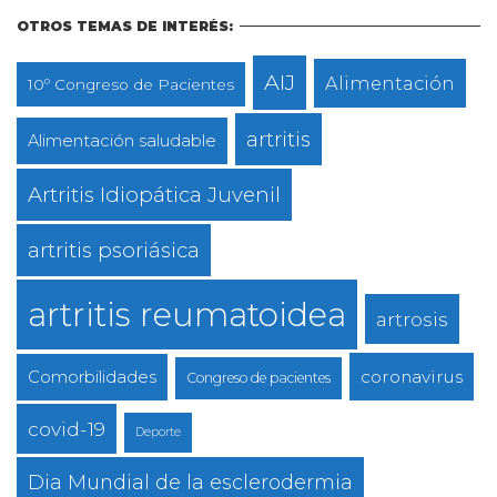
OTROS TEMAS DE INTERÉS:
AIJ
Alimentación
10º Congreso de Pacientes
artritis
Alimentación saludable
Artritis Idiopática Juvenil
artritis psoriásica
artritis reumatoidea
artrosis
coronavirus
Comorbilidades
Congreso de pacientes
covid-19
Deporte
Dia Mundial de la esclerodermia