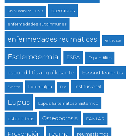
ejercicios
Día Mundial del Lupus
enfermedades autoinmunes
enfermedades reumáticas
entrevista
Esclerodermia
ESPA
Espondilitis
espondilitis anquilosante
Espondiloartritis
Institucional
fibromialgia
Eventos
Frio
Lupus
Lupus Eritematoso Sistémico
Osteoporosis
osteoartritis
PANLAR
reuma
Prevención
reumatismos