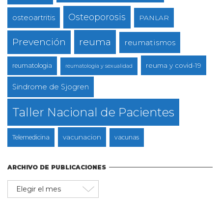
Osteoporosis
osteoartritis
PANLAR
reuma
Prevención
reumatismos
reuma y covid-19
reumatologia
reumatologia y sexualidad
Sindrome de Sjogren
Taller Nacional de Pacientes
vacunacion
Telemedicina
vacunas
ARCHIVO DE PUBLICACIONES
Archivo
de
publicaciones