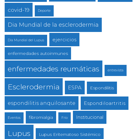
covid-19
Deporte
Dia Mundial de la esclerodermia
ejercicios
Día Mundial del Lupus
enfermedades autoinmunes
enfermedades reumáticas
entrevista
Esclerodermia
ESPA
Espondilitis
espondilitis anquilosante
Espondiloartritis
Institucional
fibromialgia
Eventos
Frio
Lupus
Lupus Eritematoso Sistémico