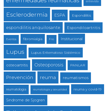
enfermedades reumáticas
entrevista
Esclerodermia
ESPA
Espondilitis
espondilitis anquilosante
Espondiloartritis
Institucional
fibromialgia
Eventos
Frio
Lupus
Lupus Eritematoso Sistémico
Osteoporosis
osteoartritis
PANLAR
reuma
Prevención
reumatismos
reuma y covid-19
reumatologia
reumatologia y sexualidad
Sindrome de Sjogren