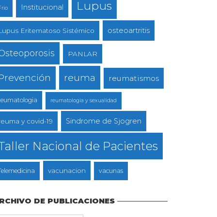
Lupus
Institucional
Frio
osteoartritis
Lupus Eritematoso Sistémico
Osteoporosis
PANLAR
reuma
Prevención
reumatismos
reumatologia
reumatologia y sexualidad
Sindrome de Sjogren
reuma y covid-19
Taller Nacional de Pacientes
vacunacion
Telemedicina
vacunas
RCHIVO DE PUBLICACIONES