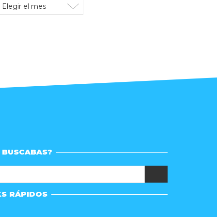
rchivo
e
ublicaciones
 BUSCABAS?
KS RÁPIDOS