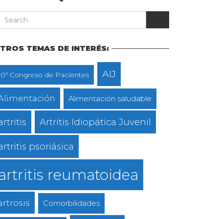
TROS TEMAS DE INTERÉS:
AIJ
10º Congreso de Pacientes
Alimentación
Alimentación saludable
artritis
Artritis Idiopática Juvenil
artritis psoriásica
artritis reumatoidea
artrosis
Comorbilidades