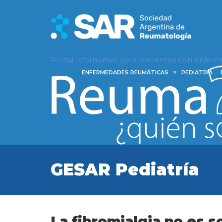
Portal informativo para pacientes con enfe
ENFERMEDADES REUMÁTICAS
PEDIATRÍA
GESAR Pediatría
La fibromialgia no es 