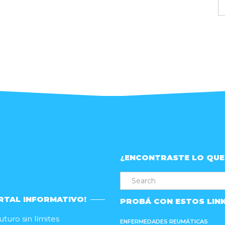
A
d
p
¿ENCONTRASTE LO QUE
RTAL INFORMATIVO!
PROBÁ CON ESTOS LIN
turo sin límites
ENFERMEDADES REUMÁTICAS