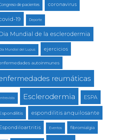
coronavirus
Congreso de pacientes
covid-19
Deporte
Dia Mundial de la esclerodermia
ejercicios
Día Mundial del Lupus
enfermedades autoinmunes
enfermedades reumáticas
Esclerodermia
ESPA
entrevista
espondilitis anquilosante
Espondilitis
Espondiloartritis
fibromialgia
Eventos