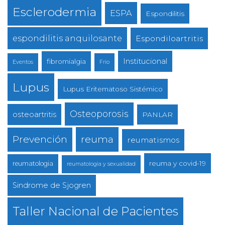
Esclerodermia
ESPA
Espondilitis
espondilitis anquilosante
Espondiloartritis
Institucional
fibromialgia
Eventos
Frio
Lupus
Lupus Eritematoso Sistémico
Osteoporosis
osteoartritis
PANLAR
reuma
Prevención
reumatismos
reuma y covid-19
reumatologia
reumatologia y sexualidad
Sindrome de Sjogren
Taller Nacional de Pacientes