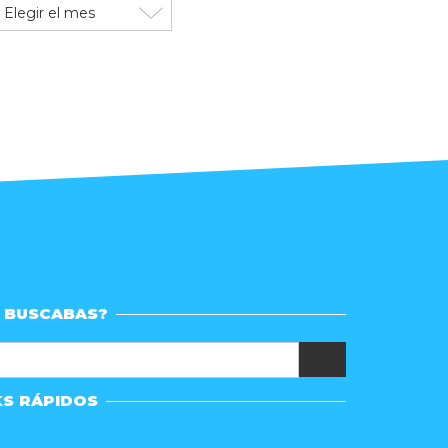
rchivo
e
ublicaciones
 BUSCABAS?
KS RÁPIDOS