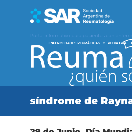
Portal informativo para pacientes con enfe
ENFERMEDADES REUMÁTICAS
PEDIATRÍA
síndrome de Rayn
29 de Junio, Día Mundia