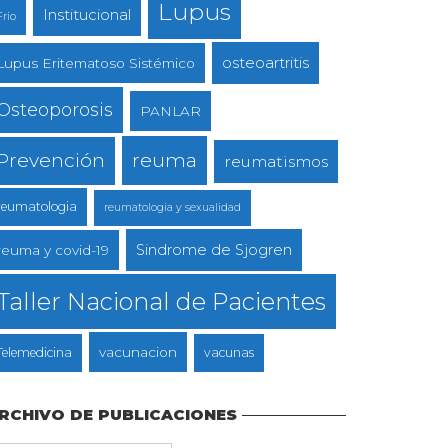
Lupus
Institucional
Frio
osteoartritis
Lupus Eritematoso Sistémico
Osteoporosis
PANLAR
reuma
Prevención
reumatismos
reumatologia
reumatologia y sexualidad
Sindrome de Sjogren
reuma y covid-19
Taller Nacional de Pacientes
vacunacion
Telemedicina
vacunas
RCHIVO DE PUBLICACIONES