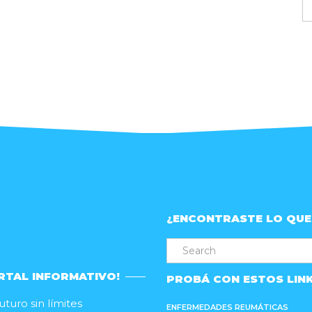
A
d
p
¿ENCONTRASTE LO QUE
RTAL INFORMATIVO!
PROBÁ CON ESTOS LIN
turo sin límites
ENFERMEDADES REUMÁTICAS