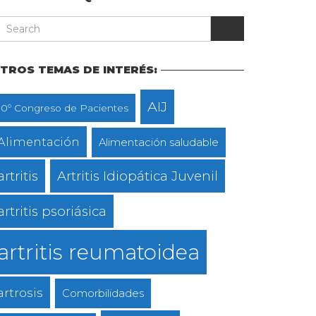
TROS TEMAS DE INTERÉS:
AIJ
10º Congreso de Pacientes
Alimentación
Alimentación saludable
artritis
Artritis Idiopática Juvenil
artritis psoriásica
artritis reumatoidea
artrosis
Comorbilidades