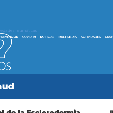
rmedades reumáticas
PREVENCIÓN
COVID-19
NOTICIAS
MULTIMEDIA
ACTIVIDADES
GRUP
aud
l de la Esclerodermia.
E