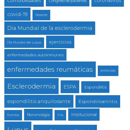
coronavirus
Comorbilidades
Congreso de pacientes
covid-19
Deporte
Dia Mundial de la esclerodermia
ejercicios
Día Mundial del Lupus
enfermedades autoinmunes
enfermedades reumáticas
entrevista
Esclerodermia
ESPA
Espondilitis
espondilitis anquilosante
Espondiloartritis
Institucional
fibromialgia
Eventos
Frio
Lupus