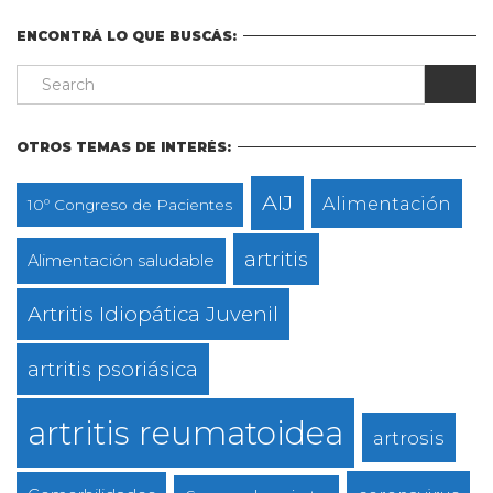
ENCONTRÁ LO QUE BUSCÁS:
OTROS TEMAS DE INTERÉS:
AIJ
Alimentación
10º Congreso de Pacientes
artritis
Alimentación saludable
Artritis Idiopática Juvenil
artritis psoriásica
artritis reumatoidea
artrosis