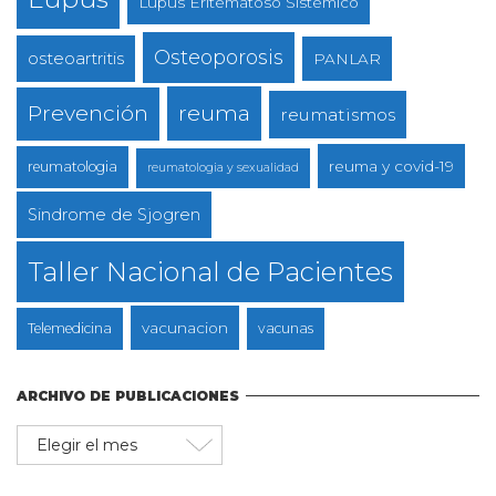
Lupus Eritematoso Sistémico
Osteoporosis
osteoartritis
PANLAR
reuma
Prevención
reumatismos
reuma y covid-19
reumatologia
reumatologia y sexualidad
Sindrome de Sjogren
Taller Nacional de Pacientes
vacunacion
Telemedicina
vacunas
ARCHIVO DE PUBLICACIONES
Archivo
de
publicaciones