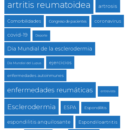
artritis reumatoidea
artrosis
coronavirus
Comorbilidades
Congreso de pacientes
covid-19
Deporte
Dia Mundial de la esclerodermia
ejercicios
Día Mundial del Lupus
enfermedades autoinmunes
enfermedades reumáticas
entrevista
Esclerodermia
ESPA
Espondilitis
espondilitis anquilosante
Espondiloartritis