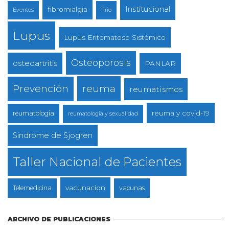
Institucional
fibromialgia
Eventos
Frio
Lupus
Lupus Eritematoso Sistémico
Osteoporosis
osteoartritis
PANLAR
reuma
Prevención
reumatismos
reuma y covid-19
reumatologia
reumatologia y sexualidad
Sindrome de Sjogren
Taller Nacional de Pacientes
vacunacion
Telemedicina
vacunas
ARCHIVO DE PUBLICACIONES