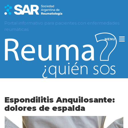
Portal informativo para pacientes con enfermedades
reumáticas
MENU
Espondilitis Anquilosante:
dolores de espalda