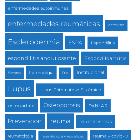
enfermedades autoinmunes
enfermedades reumáticas
entrevista
Esclerodermia
ESPA
Espondilitis
espondilitis anquilosante
Espondiloartritis
Institucional
fibromialgia
Eventos
Frio
Lupus
Lupus Eritematoso Sistémico
Osteoporosis
osteoartritis
PANLAR
reuma
Prevención
reumatismos
reuma y covid-19
reumatologia
reumatologia y sexualidad