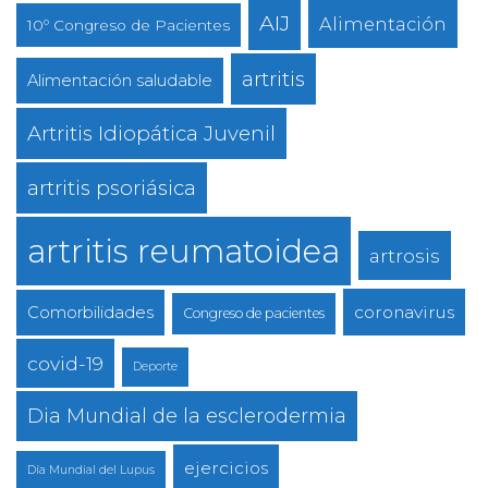
AIJ
Alimentación
10º Congreso de Pacientes
artritis
Alimentación saludable
Artritis Idiopática Juvenil
artritis psoriásica
artritis reumatoidea
artrosis
coronavirus
Comorbilidades
Congreso de pacientes
covid-19
Deporte
Dia Mundial de la esclerodermia
ejercicios
Día Mundial del Lupus