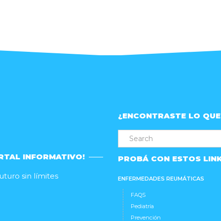
¿ENCONTRASTE LO QUE
RTAL INFORMATIVO!
PROBÁ CON ESTOS LIN
turo sin límites
ENFERMEDADES REUMÁTICAS
FAQS
Pediatría
Prevención