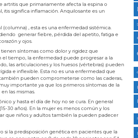
de artritis que primariamente afecta la espina o
, itis significa inflamación. Anquilosante es un
ial (columna) , esta es una enfermedad sistémica.
iendo generar fiebre, pérdida del apetito, fatiga e
orazón y ojos.
tienen síntomas como dolor y rigidez que
 el tiempo, la enfermedad puede progresar a la
do, las articulaciones y los huesos (vértebras) pueden
rígida e inflexible. Esta no es una enfermedad que
nes también pueden comprometerse como las caderas,
 es muy importante ya que los primeros síntomas de la
en las mismas.
ónico y hasta el día de hoy no se cura. En general
(15-30 años). En la mujer es menos común y los
car que niños y adultos también la pueden padecer
si la predisposición genética en pacientes que la