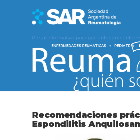
Portal informativo para pacientes con enfe
ENFERMEDADES REUMÁTICAS
PEDIATRÍA
Recomendaciones práct
Espondilitis Anquilosa