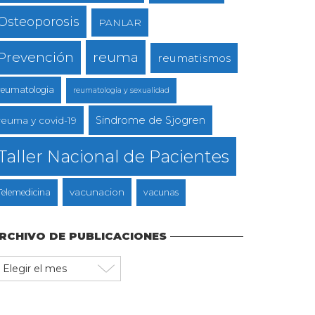
Osteoporosis
PANLAR
reuma
Prevención
reumatismos
reumatologia
reumatologia y sexualidad
Sindrome de Sjogren
reuma y covid-19
Taller Nacional de Pacientes
vacunacion
Telemedicina
vacunas
RCHIVO DE PUBLICACIONES
rchivo
e
ublicaciones