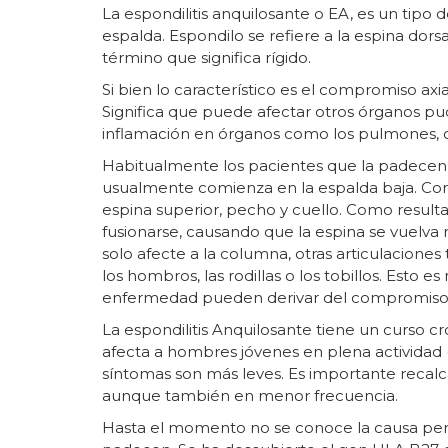
La espondilitis anquilosante o EA, es un tipo 
espalda. Espondilo se refiere a la espina dorsal
término que significa rígido.
Si bien lo característico es el compromiso ax
Significa que puede afectar otros órganos pud
inflamación en órganos como los pulmones, c
Habitualmente los pacientes que la padecen 
usualmente comienza en la espalda baja. Con
espina superior, pecho y cuello. Como resulta
fusionarse, causando que la espina se vuelva 
solo afecte a la columna, otras articulacio
los hombros, las rodillas o los tobillos. Esto
enfermedad pueden derivar del compromiso 
La espondilitis Anquilosante tiene un curso cr
afecta a hombres jóvenes en plena actividad 
síntomas son más leves. Es importante recal
aunque también en menor frecuencia.
Hasta el momento no se conoce la causa pero 