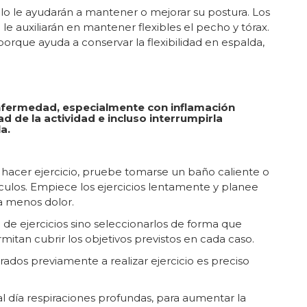
ello le ayudarán a mantener o mejorar su postura. Los
 le auxiliarán en mantener flexibles el pecho y tórax.
orque ayuda a conservar la flexibilidad en espalda,
enfermedad, especialmente con inflamación
dad de la actividad e incluso interrumpirla
a.
a hacer ejercicio, pruebe tomarse un baño caliente o
úsculos. Empiece los ejercicios lentamente y planee
a menos dolor.
e ejercicios sino seleccionarlos de forma que
itan cubrir los objetivos previstos en cada caso.
ados previamente a realizar ejercicio es preciso
al día respiraciones profundas, para aumentar la