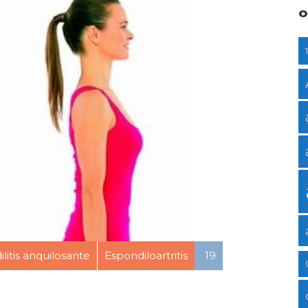
O
litis anquilosante
Espondiloartritis
19