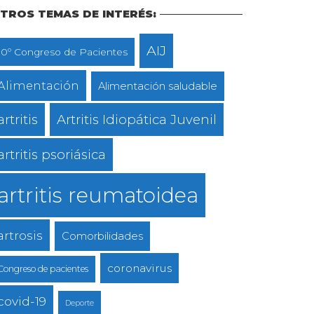
TROS TEMAS DE INTERÉS:
AIJ
10º Congreso de Pacientes
Alimentación
Alimentación saludable
artritis
Artritis Idiopática Juvenil
artritis psoriásica
artritis reumatoidea
artrosis
Comorbilidades
coronavirus
Congreso de pacientes
covid-19
Deporte