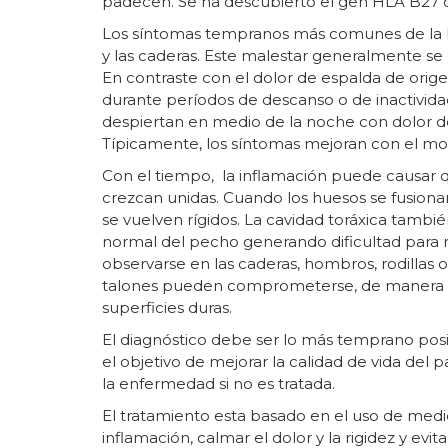
padecen. Se ha descubierto el gen HLA B27 
Los síntomas tempranos más comunes de la EA 
y las caderas. Este malestar generalmente se
En contraste con el dolor de espalda de orig
durante períodos de descanso o de inactivid
despiertan en medio de la noche con dolor de
Típicamente, los síntomas mejoran con el movi
Con el tiempo, la inflamación puede causar qu
crezcan unidas. Cuando los huesos se fusionan,
se vuelven rígidos. La cavidad toráxica tambi
normal del pecho generando dificultad para r
observarse en las caderas, hombros, rodillas o
talones pueden comprometerse, de manera q
superficies duras.
El diagnóstico debe ser lo más temprano posi
el objetivo de mejorar la calidad de vida del 
la enfermedad si no es tratada.
El tratamiento esta basado en el uso de medi
inflamación, calmar el dolor y la rigidez y evi