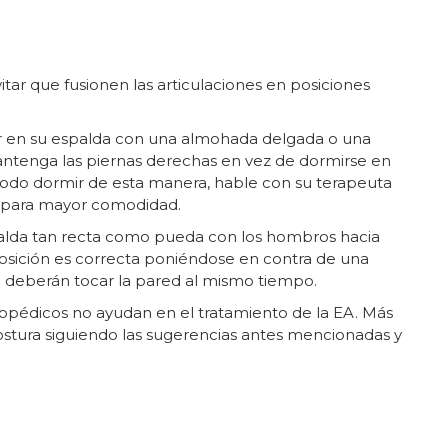
tar que fusionen las articulaciones en posiciones
r en su espalda con una almohada delgada o una
ntenga las piernas derechas en vez de dormirse en
ncómodo dormir de esta manera, hable con su terapeuta
o para mayor comodidad.
alda tan recta como pueda con los hombros hacia
posición es correcta poniéndose en contra de una
a deberán tocar la pared al mismo tiempo.
rtopédicos no ayudan en el tratamiento de la EA. Más
stura siguiendo las sugerencias antes mencionadas y