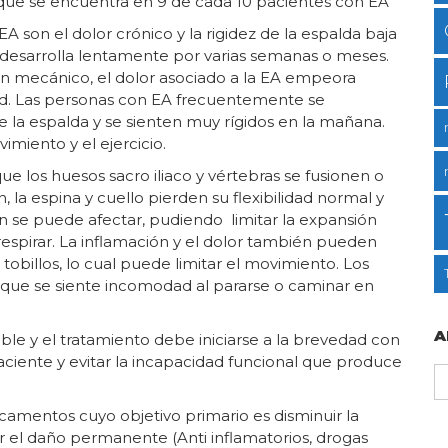
que se encuentra en 9 de cada 10 pacientes con EA
son el dolor crónico y la rigidez de la espalda baja
 desarrolla lentamente por varias semanas o meses.
en mecánico, el dolor asociado a la EA empeora
ad. Las personas con EA frecuentemente se
 la espalda y se sienten muy rígidos en la mañana.
miento y el ejercicio.
e los huesos sacro iliaco y vértebras se fusionen o
 la espina y cuello pierden su flexibilidad normal y
én se puede afectar, pudiendo limitar la expansión
espirar. La inflamación y el dolor también pueden
 tobillos, lo cual puede limitar el movimiento. Los
ue se siente incomodad al pararse o caminar en
A
ble y el tratamiento debe iniciarse a la brevedad con
paciente y evitar la incapacidad funcional que produce
A
d
camentos cuyo objetivo primario es disminuir la
p
tar el daño permanente (Anti inflamatorios, drogas