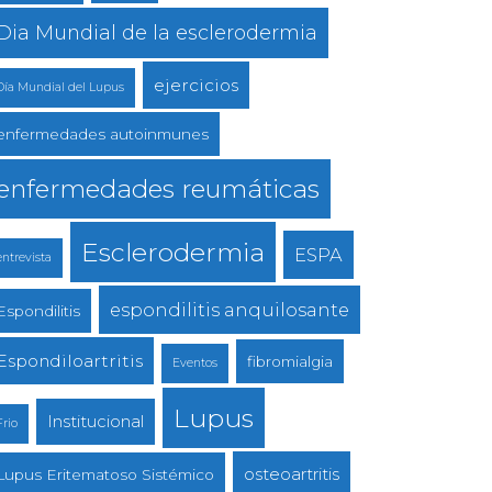
Dia Mundial de la esclerodermia
ejercicios
Día Mundial del Lupus
enfermedades autoinmunes
enfermedades reumáticas
Esclerodermia
ESPA
entrevista
espondilitis anquilosante
Espondilitis
Espondiloartritis
fibromialgia
Eventos
Lupus
Institucional
Frio
osteoartritis
Lupus Eritematoso Sistémico