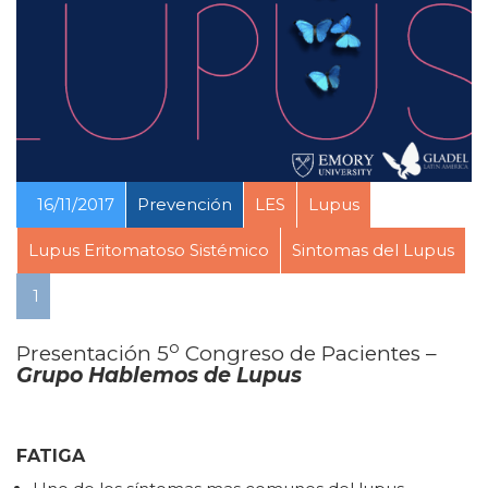
16/11/2017
Prevención
LES
Lupus
Lupus Eritomatoso Sistémico
Sintomas del Lupus
1
o
Presentación 5
Congreso de Pacientes –
Grupo Hablemos de Lupus
FATIGA