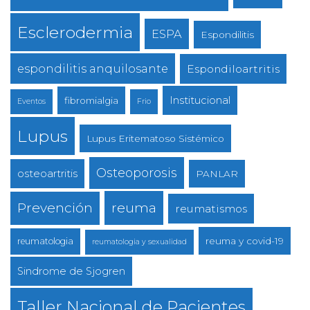
Esclerodermia
ESPA
Espondilitis
espondilitis anquilosante
Espondiloartritis
Institucional
fibromialgia
Eventos
Frio
Lupus
Lupus Eritematoso Sistémico
Osteoporosis
osteoartritis
PANLAR
reuma
Prevención
reumatismos
reuma y covid-19
reumatologia
reumatologia y sexualidad
Sindrome de Sjogren
Taller Nacional de Pacientes