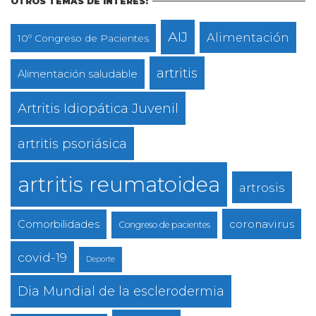
OTROS TEMAS DE INTERÉS:
AIJ
Alimentación
10º Congreso de Pacientes
artritis
Alimentación saludable
Artritis Idiopática Juvenil
artritis psoriásica
artritis reumatoidea
artrosis
coronavirus
Comorbilidades
Congreso de pacientes
covid-19
Deporte
Dia Mundial de la esclerodermia