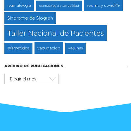
reuma y covid-19
reumatologia
reumatologia y sexualidad
Sindrome de Sjogren
Taller Nacional de Pacientes
vacunacion
Telemedicina
vacunas
ARCHIVO DE PUBLICACIONES
Archivo
de
publicaciones