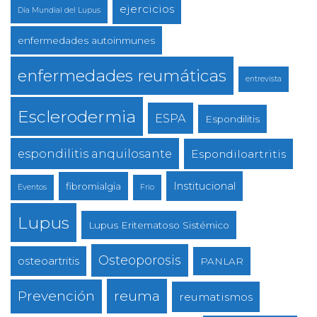
ejercicios
Día Mundial del Lupus
enfermedades autoinmunes
enfermedades reumáticas
entrevista
Esclerodermia
ESPA
Espondilitis
espondilitis anquilosante
Espondiloartritis
Institucional
fibromialgia
Eventos
Frio
Lupus
Lupus Eritematoso Sistémico
Osteoporosis
osteoartritis
PANLAR
reuma
Prevención
reumatismos