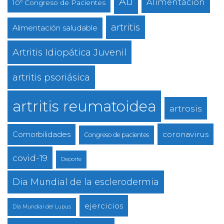
AIJ
Alimentación
10º Congreso de Pacientes
artritis
Alimentación saludable
Artritis Idiopática Juvenil
artritis psoriásica
artritis reumatoidea
artrosis
coronavirus
Comorbilidades
Congreso de pacientes
covid-19
Deporte
Dia Mundial de la esclerodermia
ejercicios
Día Mundial del Lupus