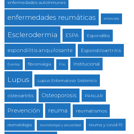
enfermedades autoinmunes
enfermedades reumáticas
entrevista
Esclerodermia
ESPA
Espondilitis
espondilitis anquilosante
Espondiloartritis
Institucional
fibromialgia
Eventos
Frio
Lupus
Lupus Eritematoso Sistémico
Osteoporosis
osteoartritis
PANLAR
reuma
Prevención
reumatismos
reuma y covid-19
reumatologia
reumatologia y sexualidad