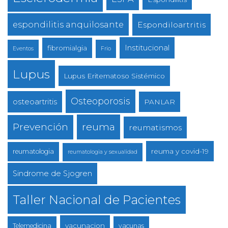
espondilitis anquilosante
Espondiloartritis
Institucional
fibromialgia
Eventos
Frio
Lupus
Lupus Eritematoso Sistémico
Osteoporosis
osteoartritis
PANLAR
reuma
Prevención
reumatismos
reuma y covid-19
reumatologia
reumatologia y sexualidad
Sindrome de Sjogren
Taller Nacional de Pacientes
vacunacion
Telemedicina
vacunas