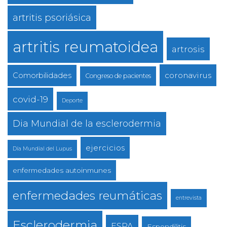
artritis psoriásica
artritis reumatoidea
artrosis
coronavirus
Comorbilidades
Congreso de pacientes
covid-19
Deporte
Dia Mundial de la esclerodermia
ejercicios
Día Mundial del Lupus
enfermedades autoinmunes
enfermedades reumáticas
entrevista
Esclerodermia
ESPA
Espondilitis