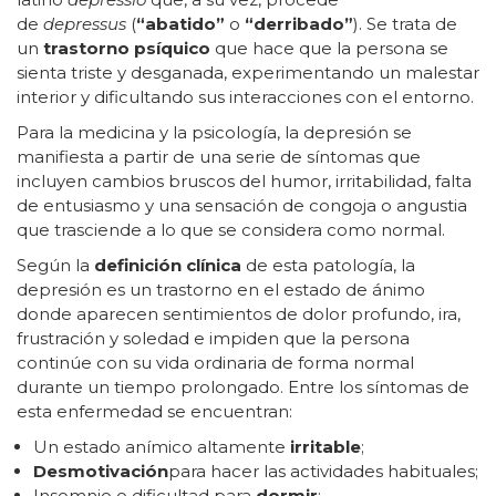
de
depressus
(
“abatido”
o
“derribado”
). Se trata de
un
trastorno psíquico
que hace que la persona se
sienta triste y desganada, experimentando un malestar
interior y dificultando sus interacciones con el entorno.
Para la medicina y la psicología, la depresión se
manifiesta a partir de una serie de síntomas que
incluyen cambios bruscos del humor, irritabilidad, falta
de entusiasmo y una sensación de congoja o angustia
que trasciende a lo que se considera como normal.
Según la
definición clínica
de esta patología, la
depresión es un trastorno en el estado de ánimo
donde aparecen sentimientos de dolor profundo, ira,
frustración y soledad e impiden que la persona
continúe con su vida ordinaria de forma normal
durante un tiempo prolongado. Entre los síntomas de
esta enfermedad se encuentran:
Un estado anímico altamente
irritable
;
Desmotivación
para hacer las actividades habituales;
Insomnio o dificultad para
dormir
;