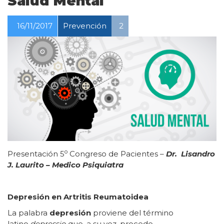
Salud Mental
16/11/2017
Prevención
2
o
Presentación 5
Congreso de Pacientes –
Dr. Lisandro
J. Laurito – Medico Psiquiatra
Depresión en Artritis Reumatoide
a
La palabra
depresión
proviene del término
latino
depressio
que, a su vez, procede