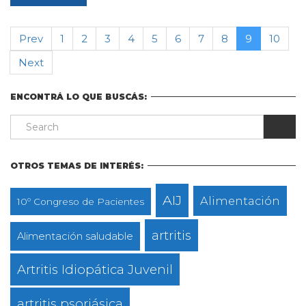
Prev
1
2
3
4
5
6
7
8
9
10
Next
ENCONTRÁ LO QUE BUSCÁS:
OTROS TEMAS DE INTERÉS:
AIJ
Alimentación
10º Congreso de Pacientes
artritis
Alimentación saludable
Artritis Idiopática Juvenil
artritis psoriásica